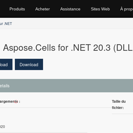
Produits
Acheter
Assistance
Sites Web
À prop
ur .NET
Aspose.Cells for .NET 20.3 (DLL
load
Download
etails
argements :
Taille du
98
fichier:
020