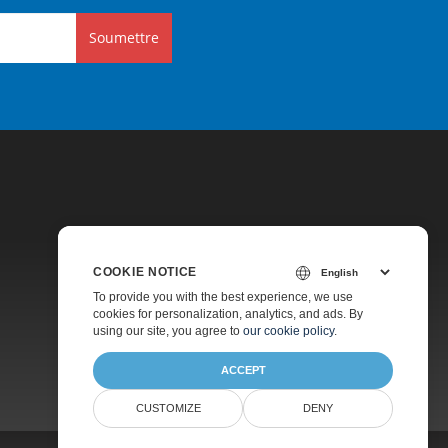
Soumettre
COOKIE NOTICE
Tarification
To provide you with the best experience, we use
cookies for personalization, analytics, and ads. By
Support Payant
using our site, you agree to
our cookie policy
.
À Propos
ACCEPT
CUSTOMIZE
DENY