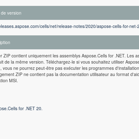
 de version
releases.aspose.com/cells/net/release-notes/2020/aspose-cells-for-net-
iption
er ZIP contient uniquement les assemblys Aspose.Cells for .NET. Les a
it de la même version. Téléchargez-le si vous souhaitez utiliser Aspose
 vous ne pourrez peut-être pas exécuter les programmes d'installati
gement ZIP ne contient pas la documentation utilisateur au format d'ai
ation MSI.
ose.Cells for .NET 20.