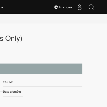
os
Français
s Only)
66,9 Mo
Date ajoutée: