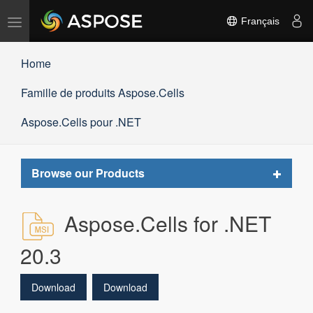
Basculer
Français
la
navigation
Home
Famille de produits Aspose.Cells
Aspose.Cells pour .NET
Toggle
Browse our Products
navigat
Aspose.Cells for .NET
20.3
Download
Download