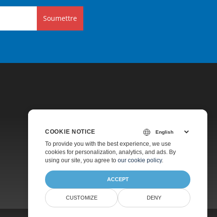
Soumettre
COOKIE NOTICE
Tarification
To provide you with the best experience, we use
cookies for personalization, analytics, and ads. By
Support Payant
using our site, you agree to
our cookie policy
.
À Propos
ACCEPT
CUSTOMIZE
DENY