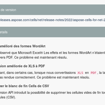
 de version
releases.aspose.com/cells/net/release-notes/2022/aspose-cells-for-net-
etails
mélioré des formes WordArt
 observé que Microsoft Excel® Les effets et les formes WordArt n’étaien
vers PDF. Ce problème est maintenant résolu.
ion améliorée de XLS à PDF
nt, dans certains cas, lorsque nous convertissions
en
, la 
XLS
PDF
pas rendue correctement. Ce problème est maintenant résolu.
er le blanc de fin Cells de CSV
rsion API introduit la possibilité de supprimer les cellules vides de fin t
ules (CSV).