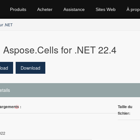
Produits
Acheter
Assistance
Sites Web
À prop
ur .NET
Aspose.Cells for .NET 22.4
load
Download
etails
argements :
Taille du
52
fichier:
022