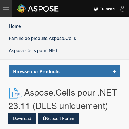
Basculer
Français
la
navigation
Home
Famille de produits Aspose.Cells
Aspose.Cells pour .NET
Toggle
Browse our Products
navigat
Aspose.Cells pour .NET
23.11 (DLLS uniquement)
Download
Support Forum