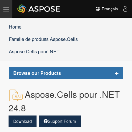
Basculer
Français
la
navigation
Home
Famille de produits Aspose.Cells
Aspose.Cells pour .NET
Toggle
Browse our Products
navigat
Aspose.Cells pour .NET
24.8
Download
Support Forum