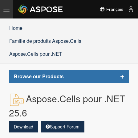
Basculer
Français
la
navigation
Home
Famille de produits Aspose.Cells
Aspose.Cells pour .NET
Toggle
Browse our Products
navigat
Aspose.Cells pour .NET
25.6
Download
Support Forum