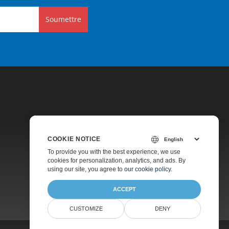
Soumettre
COOKIE NOTICE
Tarification
To provide you with the best experience, we use
cookies for personalization, analytics, and ads. By
Consultation Gratuite
using our site, you agree to
our cookie policy
.
À Propos
ACCEPT
CUSTOMIZE
DENY