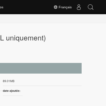
os
Français
LL uniquement)
89.01MB
date ajoutée: