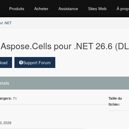
Produits
Acheter
Assistance
Sites Web
À prop
ur .NET
Aspose.Cells pour .NET 26.6 (D
load
Support Forum
etails
argers:
Taille du
71
fichier:
0, 2026