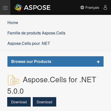
Basculer
Français
la
navigation
Home
Famille de produits Aspose.Cells
Aspose.Cells pour .NET
Toggle
Browse our Products
navigat
Aspose.Cells for .NET
5.0.0
Download
Download