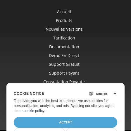
Accueil
Produits
Nouvelles Versions
Tarification
Documentation
Démo En Direct
Support Gratuit
Support Payant
Consultation Payante
Blog
COOKIE NOTICE
Sites Web
To provide you with the best experience, we use cookies for
personalization, analytics, and ads. By using our site, you agree
À Propos
to
our cookie policy
.
ACCEPT