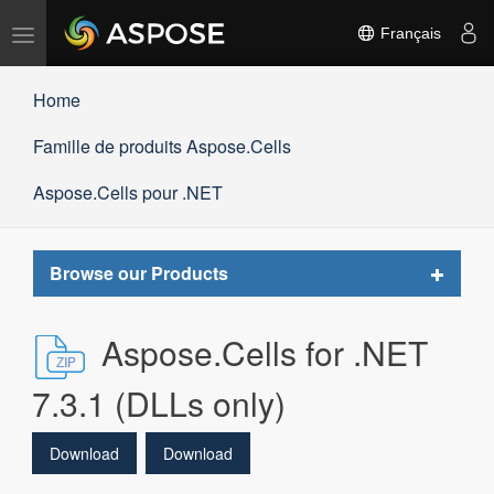
Basculer
Français
la
navigation
Home
Famille de produits Aspose.Cells
Aspose.Cells pour .NET
Toggle
Browse our Products
navigat
Aspose.Cells for .NET
7.3.1 (DLLs only)
Download
Download