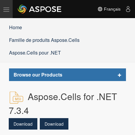
Basculer
Français
la
navigation
Home
Famille de produits Aspose.Cells
Aspose.Cells pour .NET
Toggle
Browse our Products
navigat
Aspose.Cells for .NET
7.3.4
Download
Download