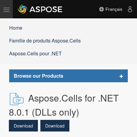
Basculer
Français
la
navigation
Home
Famille de produits Aspose.Cells
Aspose.Cells pour .NET
Toggle
Browse our Products
navigat
Aspose.Cells for .NET
8.0.1 (DLLs only)
Download
Download