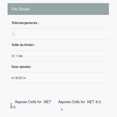
File Details
Téléchargements :
277
Taille du fichier:
37,1 Mo
Date ajoutée:
4/18/2014
Aspose.Cells for .NET
Aspose.Cells for .NET 8.0.
8.0.