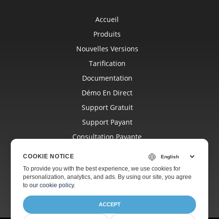
Accueil
Produits
Nouvelles Versions
Tarification
Documentation
Démo En Direct
Support Gratuit
Support Payant
Consultation Payante
Blog
COOKIE NOTICE
Sites Web
To provide you with the best experience, we use cookies for
personalization, analytics, and ads. By using our site, you agree
À Propos
to
our cookie policy
.
ACCEPT