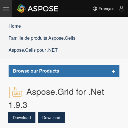
Basculer
Français
la
navigation
Home
Famille de produits Aspose.Cells
Aspose.Cells pour .NET
Toggle
Browse our Products
navigat
Aspose.Grid for .Net
1.9.3
Download
Download