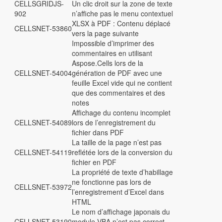
CELLSGRIDJS-
Un clic droit sur la zone de texte
902
n’affiche pas le menu contextuel
XLSX à PDF : Contenu déplacé
CELLSNET-53860
vers la page suivante
Impossible d’imprimer des
commentaires en utilisant
Aspose.Cells lors de la
CELLSNET-54004
génération de PDF avec une
feuille Excel vide qui ne contient
que des commentaires et des
notes
Affichage du contenu incomplet
CELLSNET-54089
lors de l’enregistrement du
fichier dans PDF
La taille de la page n’est pas
CELLSNET-54119
reflétée lors de la conversion du
fichier en PDF
La propriété de texte d’habillage
ne fonctionne pas lors de
CELLSNET-53972
l’enregistrement d’Excel dans
HTML
Le nom d’affichage japonais du
CELLSNET-53190
module VBA n’est pas correct