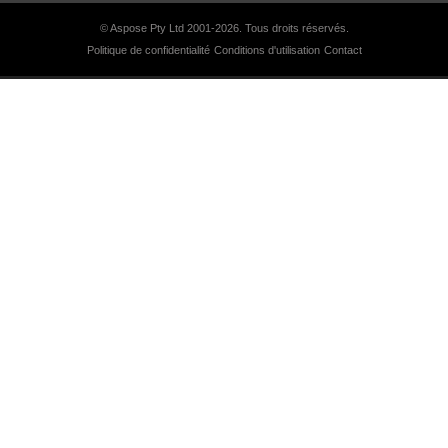
© Aspose Pty Ltd 2001-2026.
Tous droits réservés.
Politique de confidentialité
Conditions d'utilisation
Contact