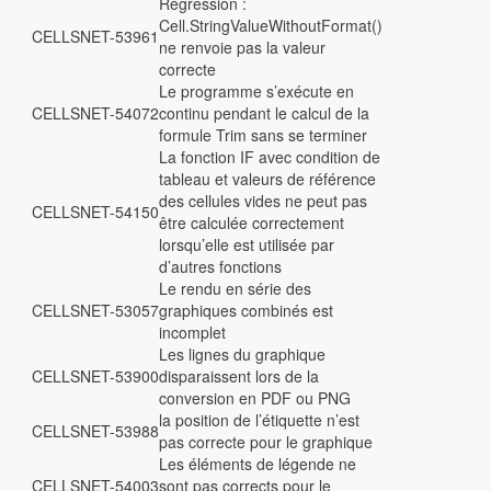
Régression :
Cell.StringValueWithoutFormat()
CELLSNET-53961
ne renvoie pas la valeur
correcte
Le programme s’exécute en
CELLSNET-54072
continu pendant le calcul de la
formule Trim sans se terminer
La fonction IF avec condition de
tableau et valeurs de référence
des cellules vides ne peut pas
CELLSNET-54150
être calculée correctement
lorsqu’elle est utilisée par
d’autres fonctions
Le rendu en série des
CELLSNET-53057
graphiques combinés est
incomplet
Les lignes du graphique
CELLSNET-53900
disparaissent lors de la
conversion en PDF ou PNG
la position de l’étiquette n’est
CELLSNET-53988
pas correcte pour le graphique
Les éléments de légende ne
CELLSNET-54003
sont pas corrects pour le