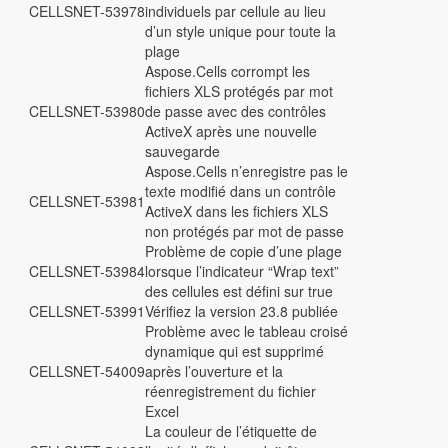
CELLSNET-53978
individuels par cellule au lieu
d’un style unique pour toute la
plage
Aspose.Cells corrompt les
fichiers XLS protégés par mot
CELLSNET-53980
de passe avec des contrôles
ActiveX après une nouvelle
sauvegarde
Aspose.Cells n’enregistre pas le
texte modifié dans un contrôle
CELLSNET-53981
ActiveX dans les fichiers XLS
non protégés par mot de passe
Problème de copie d’une plage
CELLSNET-53984
lorsque l’indicateur “Wrap text”
des cellules est défini sur true
CELLSNET-53991
Vérifiez la version 23.8 publiée
Problème avec le tableau croisé
dynamique qui est supprimé
CELLSNET-54009
après l’ouverture et la
réenregistrement du fichier
Excel
La couleur de l’étiquette de