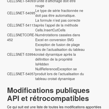
CELLSNET-54093
l’unité d’affichage doit être
rouge
Le type de série fractionnée ne
CELLSNET-54095
doit pas être automatique.
La formule n’est pas correcte
CELLSNET-54113
après l’appel de la méthode
Cells.InsertCutCells
CELLSNETCORE-
Numérotations cassées dans
452
Excel en conversion SVG
Exception de fusion de plage
lors de l’actualisation du tableau
CELLSNET-53994
croisé dynamique après la
définition de la propriété
IsHidden
NullReferenceException se
CELLSNET-54057
produit lors de l’actualisation du
tableau croisé dynamique
Modifications publiques
API et rétrocompatibles
Ce qui suit est une liste de toutes les modifications apportées