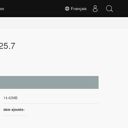
os
Français
25.7
14.42MB
date ajoutée: