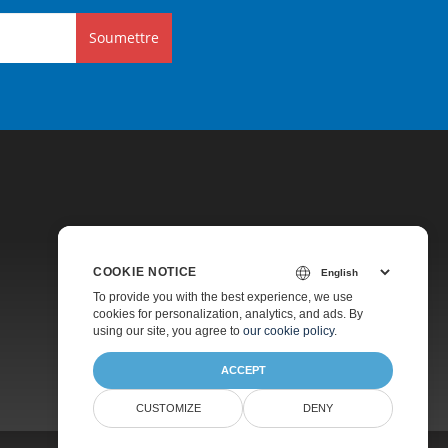
Soumettre
COOKIE NOTICE
Tarification
To provide you with the best experience, we use
cookies for personalization, analytics, and ads. By
Consultation Gratuite
using our site, you agree to
our cookie policy
.
À Propos
ACCEPT
CUSTOMIZE
DENY