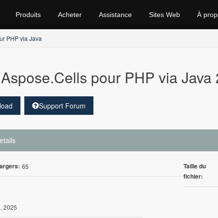
Produits
Acheter
Assistance
Sites Web
À prop
ur PHP via Java
Aspose.Cells pour PHP via Java 
load
Support Forum
etails
argers:
Taille du
65
fichier:
1, 2025