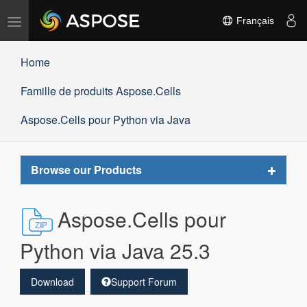
Basculer
Français
la
navigation
Home
Famille de produits Aspose.Cells
Aspose.Cells pour Python via Java
Toggle
Browse our Products
navigat
Aspose.Cells pour
Python via Java 25.3
Download
Support Forum