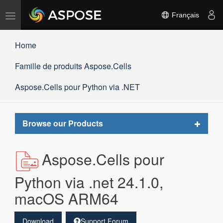
Basculer
Français
la
navigation
Home
Famille de produits Aspose.Cells
Aspose.Cells pour Python via .NET
Toggle
Browse our Products
navigat
Aspose.Cells pour
Python via .net 24.1.0,
macOS ARM64
Download
Support Forum