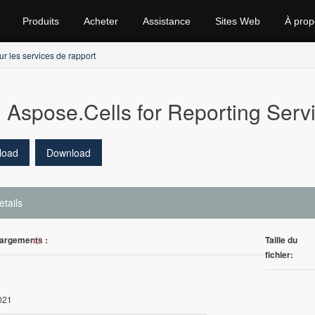
Produits
Acheter
Assistance
Sites Web
À prop
r les services de rapport
Aspose.Cells for Reporting Serv
load
Download
etails
argements :
Taille du
1
fichier:
021