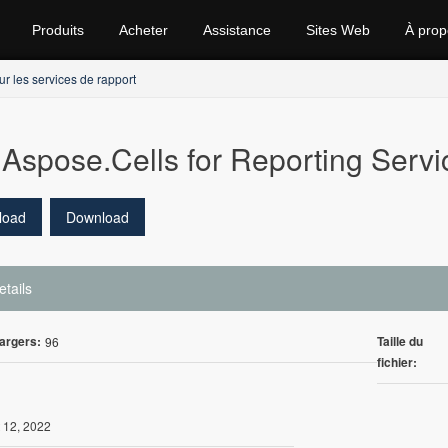
Produits
Acheter
Assistance
Sites Web
À prop
r les services de rapport
Aspose.Cells for Reporting Servi
load
Download
etails
argers:
Taille du
96
fichier:
 12, 2022