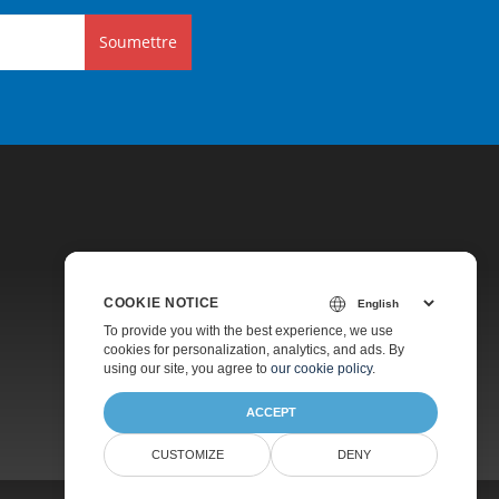
Soumettre
COOKIE NOTICE
Tarification
To provide you with the best experience, we use
cookies for personalization, analytics, and ads. By
Consultation Gratuite
using our site, you agree to
our cookie policy
.
À Propos
ACCEPT
CUSTOMIZE
DENY