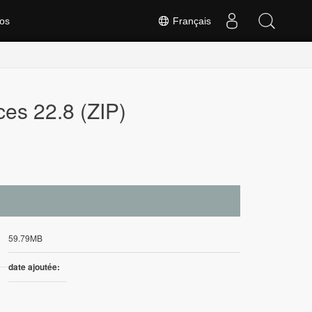
os
Français
ces 22.8 (ZIP)
59.79MB
date ajoutée: