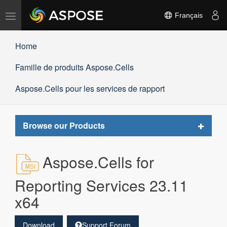
Basculer
Français
la
navigation
Home
Famille de produits Aspose.Cells
Aspose.Cells pour les services de rapport
Toggle
Browse our Products
navigat
Aspose.Cells for
Reporting Services 23.11
x64
Download
Support Forum