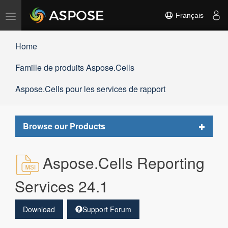
Basculer
Français
la
navigation
Home
Famille de produits Aspose.Cells
Aspose.Cells pour les services de rapport
Toggle
Browse our Products
navigat
Aspose.Cells Reporting
Services 24.1
Download
Support Forum