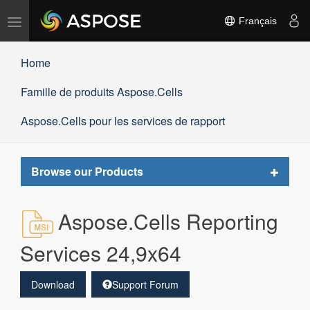
Basculer
Français
la
navigation
Home
Famille de produits Aspose.Cells
Aspose.Cells pour les services de rapport
Toggle
Browse our Products
navigat
Aspose.Cells Reporting
Services 24,9x64
Download
Support Forum