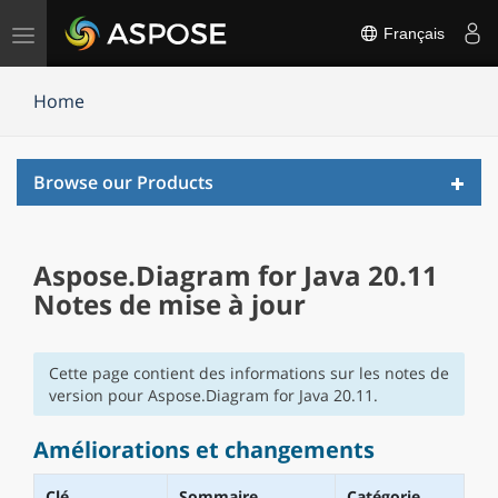
Basculer
Français
la
navigation
Home
Toggl
Browse our Products
navig
Aspose.Diagram for Java 20.11
Notes de mise à jour
Cette page contient des informations sur les notes de
version pour Aspose.Diagram for Java 20.11.
Améliorations et changements
Clé
Sommaire
Catégorie