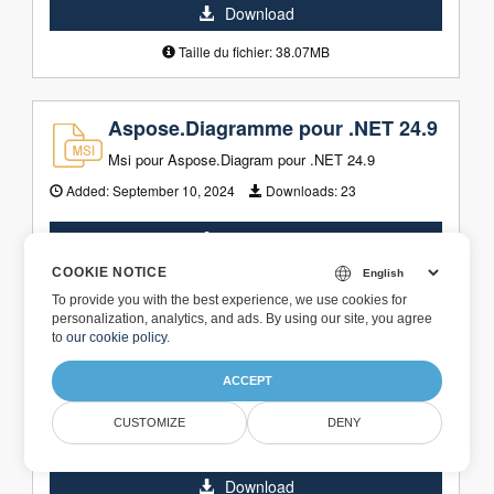
Download
Taille du fichier: 38.07MB
Aspose.Diagramme pour .NET 24.9
Msi pour Aspose.Diagram pour .NET 24.9
Added:
September 10, 2024
Downloads:
23
Download
COOKIE NOTICE
Taille du fichier: 23.05MB
To provide you with the best experience, we use cookies for
personalization, analytics, and ads. By using our site, you agree
to
our cookie policy
.
Aspose.Diagram pour .NET 24.8 (D
LL uniquement)
ACCEPT
Aspose.Diagram pour .NET 24.8 (DLL uniquement)
CUSTOMIZE
DENY
Added:
August 12, 2024
Downloads:
27
Download