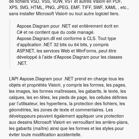
de fichiers VSD, VSS, VDW, VST et autres Visio® en PDF,
XPS, SVG, HTML, PNG, JPEG, EMF, TIFF, SWF, XAML , etc.,
sans installer Microsoft Visio® ou tout autre logiciel tiers.
Aspose.Diagram pour .NET est entièrement écrit en
C# et ne contient que du code managé.
Aspose.Diagram.dll est conforme à CLS. Tout type
d’application .NET 32 bits ou 64 bits, y compris
ASP.NET, les services Web et WinForms, peut être
développé à l’aide d’Aspose.Diagram pour les classes
.NET.
L’API Aspose.Diagram pour .NET prend en charge tous les
objets et propriétés Visio®, y compris les formes, les pages,
les images, les formes maîtresses, les gabarits, le texte, les
calques, les en-têtes, les pieds de page, les cellules définies
par l’utilisateur, les hyperliens, la protection des fichiers, les
géométries, les zones de texte et commentaires. Les
développeurs peuvent également appliquer une protection
aux dessins Microsoft Visio® en verrouillant les arrière-plans,
les gabarits (maître) ainsi que les formes et les styles pour
éviter toute modification accidentelle.