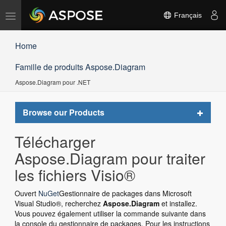
Basculer
Français
la
navigation
Home
Famille de produits Aspose.Diagram
Aspose.Diagram pour .NET
Toggle
Browse our Products
navigat
Télécharger
Aspose.Diagram pour traiter
les fichiers Visio®
Ouvert
NuGet
Gestionnaire de packages dans Microsoft
Visual Studio®, recherchez
Aspose.Diagram
et installez.
Vous pouvez également utiliser la commande suivante dans
la console du gestionnaire de packages. Pour les instructions