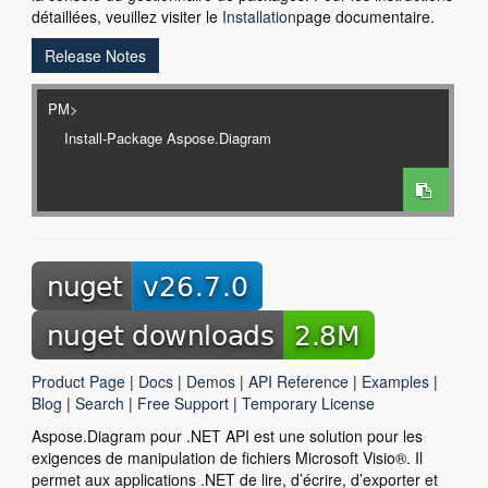
détaillées, veuillez visiter le
Installation
page documentaire.
Release Notes
PM>
Product Page
|
Docs
|
Demos
|
API Reference
|
Examples
|
Blog
|
Search
|
Free Support
|
Temporary License
Aspose.Diagram pour .NET API est une solution pour les
exigences de manipulation de fichiers Microsoft Visio®. Il
permet aux applications .NET de lire, d’écrire, d’exporter et