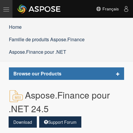
Basculer
Français
la
navigation
Home
Famille de produits Aspose.Finance
Aspose.Finance pour .NET
Toggle
Browse our Products
navigat
Aspose.Finance pour
.NET 24.5
Download
Support Forum