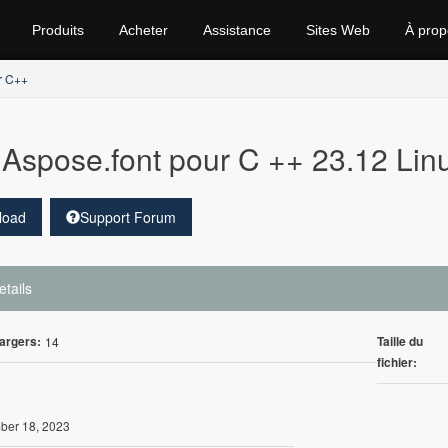
Produits
Acheter
Assistance
Sites Web
À prop
r C++
Aspose.font pour C ++ 23.12 Lin
load
Support Forum
etails
argers:
Taille du
14
fichier:
er 18, 2023