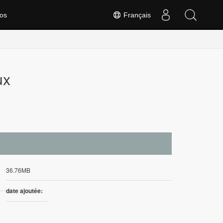
os
Français
ux
36.76MB
date ajoutée: