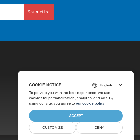
Soumettre
COOKIE NOTICE
Tarification
To provide you with the best experience, we use
cookies for personalization, analytics, and ads. By
Consultation Gratuite
using our site, you agree to
our cookie policy
.
À Propos
ACCEPT
CUSTOMIZE
DENY