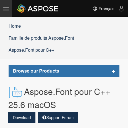
Basculer
Français
la
navigation
Home
Famille de produits Aspose.Font
Aspose.Font pour C++
Toggle
Browse our Products
navigat
Aspose.Font pour C++
25.6 macOS
Download
Support Forum