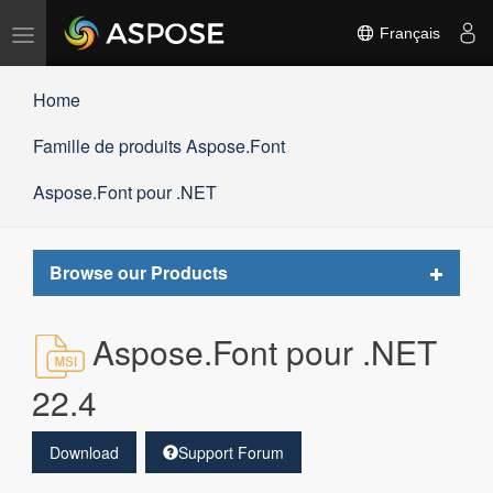
Basculer
Français
la
navigation
Home
Famille de produits Aspose.Font
Aspose.Font pour .NET
Toggle
Browse our Products
navigat
Aspose.Font pour .NET
22.4
Download
Support Forum