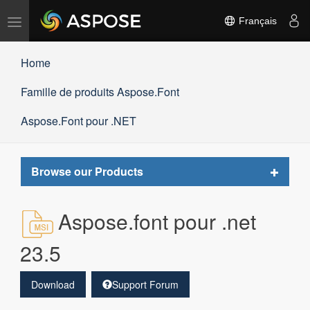
Basculer
Français
la
navigation
Home
Famille de produits Aspose.Font
Aspose.Font pour .NET
Toggle
Browse our Products
navigat
Aspose.font pour .net
23.5
Download
Support Forum