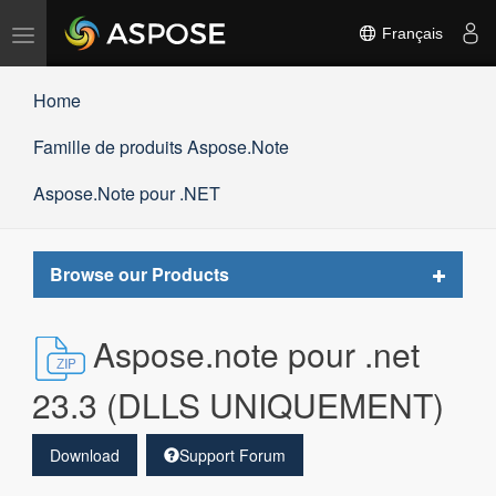
Basculer
Français
la
navigation
Home
Famille de produits Aspose.Note
Aspose.Note pour .NET
Toggle
Browse our Products
navigat
Aspose.note pour .net
23.3 (DLLS UNIQUEMENT)
Download
Support Forum