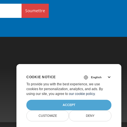
Soumettre
COOKIE NOTICE
Tarification
To provide you with the best experience, we use
cookies for personalization, analytics, and ads. By
Consultation Gratuite
using our site, you agree to
our cookie policy
.
À Propos
ACCEPT
CUSTOMIZE
DENY