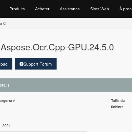
Produits
Acheter
Assistance
Sites Web
À prop
ur C++
Aspose.Ocr.Cpp-GPU.24.5.0
load
Support Forum
etails
argers:
Taille du
6
fichier:
, 2024