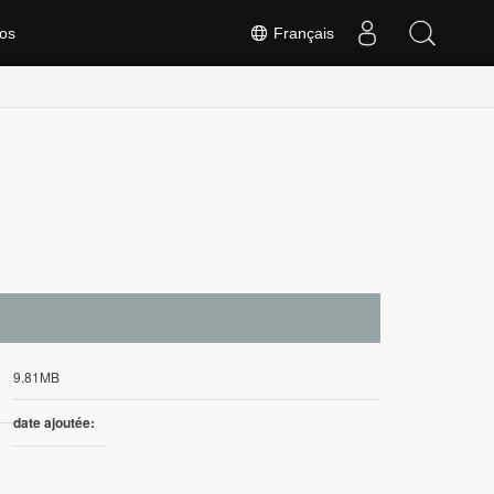
os
Français
9.81MB
date ajoutée: