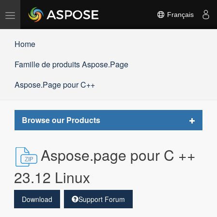
Basculer
Français
la
navigation
Home
Famille de produits Aspose.Page
Aspose.Page pour C++
Toggle
Browse our Products
navigat
Aspose.page pour C ++
23.12 Linux
Download
Support Forum