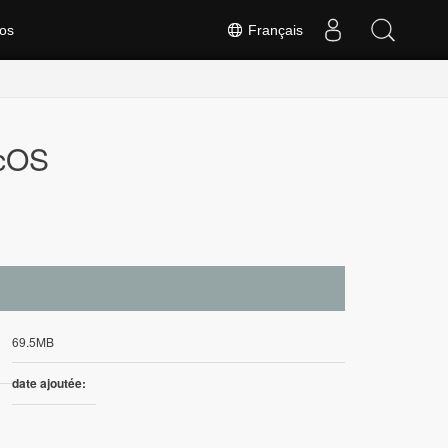
os
Français
acOS
69.5MB
date ajoutée: