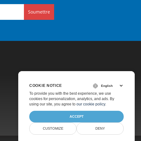
Soumettre
COOKIE NOTICE
Tarification
To provide you with the best experience, we use
cookies for personalization, analytics, and ads. By
Consultation Gratuite
using our site, you agree to
our cookie policy
.
À Propos
ACCEPT
CUSTOMIZE
DENY