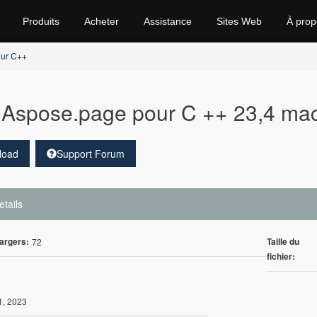
Produits
Acheter
Assistance
Sites Web
À prop
ur C++
Aspose.page pour C ++ 23,4 m
load
Support Forum
etails
argers:
Taille du
72
fichier:
1, 2023