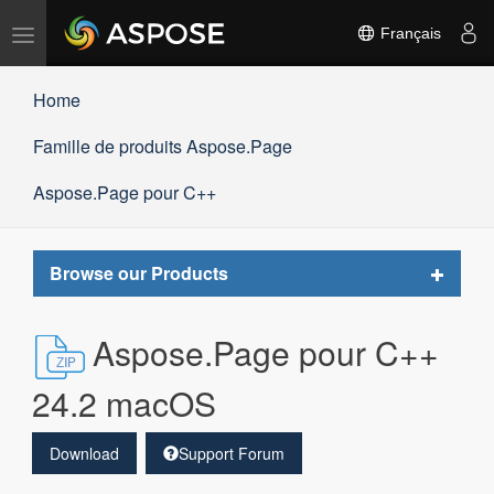
Basculer
Français
la
navigation
Home
Famille de produits Aspose.Page
Aspose.Page pour C++
Toggle
Browse our Products
navigat
Aspose.Page pour C++
24.2 macOS
Download
Support Forum