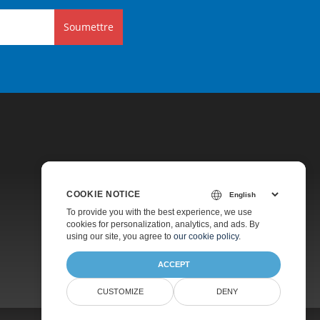
Soumettre
COOKIE NOTICE
Tarification
To provide you with the best experience, we use
cookies for personalization, analytics, and ads. By
Support Payant
using our site, you agree to
our cookie policy
.
À Propos
ACCEPT
CUSTOMIZE
DENY