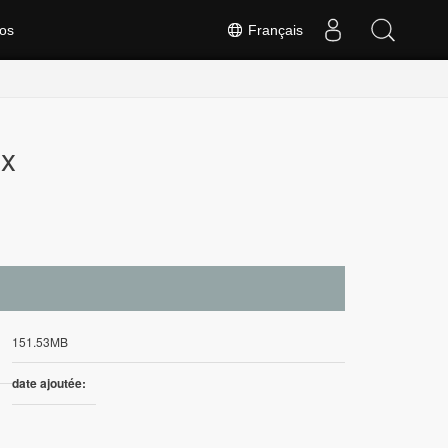
os
Français
ux
151.53MB
date ajoutée: