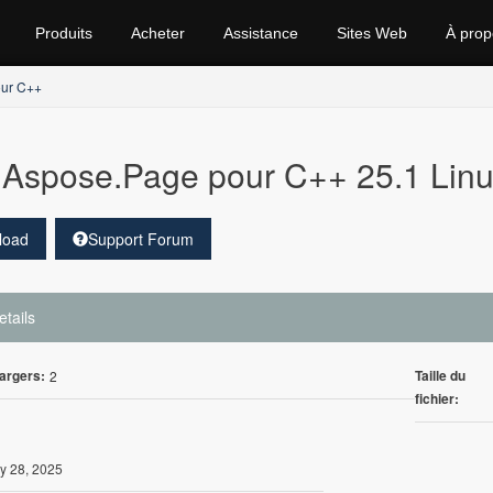
Produits
Acheter
Assistance
Sites Web
À prop
ur C++
Aspose.Page pour C++ 25.1 Lin
load
Support Forum
etails
argers:
Taille du
2
fichier:
y 28, 2025