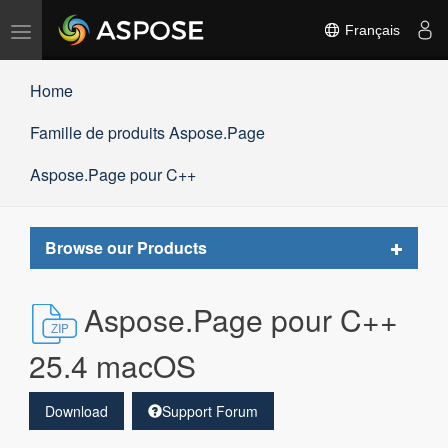
Basculer
Français
la
navigation
Home
Famille de produits Aspose.Page
Aspose.Page pour C++
Toggle
Browse our Products
navigat
Aspose.Page pour C++
25.4 macOS
Download
Support Forum