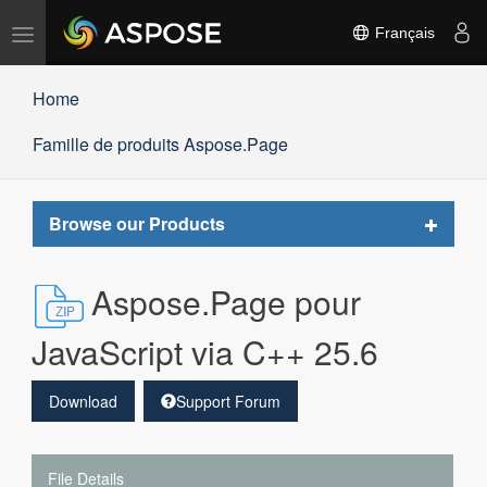
Basculer
Français
la
navigation
Home
Famille de produits Aspose.Page
Toggle
Browse our Products
navigat
Aspose.Page pour
JavaScript via C++ 25.6
Download
Support Forum
File Details