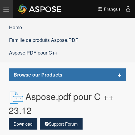
Basculer
Français
la
navigation
Home
Famille de produits Aspose.PDF
Aspose.PDF pour C++
Toggle
Browse our Products
navigat
Aspose.pdf pour C ++
23.12
Download
Support Forum