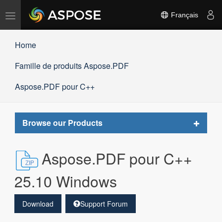
Basculer
Français
la
navigation
Home
Famille de produits Aspose.PDF
Aspose.PDF pour C++
Toggle
Browse our Products
navigat
Aspose.PDF pour C++
25.10 Windows
Download
Support Forum