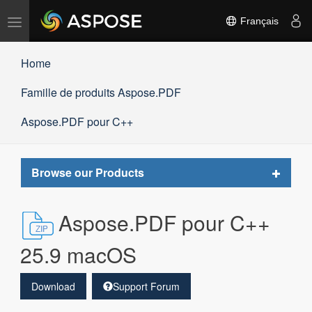
Basculer
Français
la
navigation
Home
Famille de produits Aspose.PDF
Aspose.PDF pour C++
Toggle
Browse our Products
navigat
Aspose.PDF pour C++
25.9 macOS
Download
Support Forum