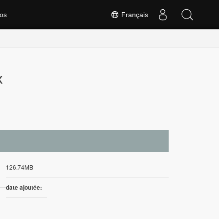
os
Français
x
126.74MB
date ajoutée: