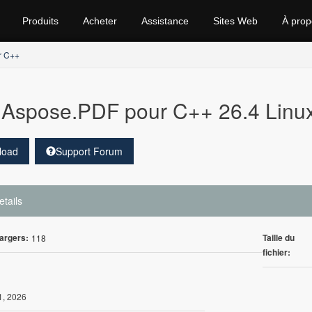
Produits
Acheter
Assistance
Sites Web
À prop
r C++
Aspose.PDF pour C++ 26.4 Linu
load
Support Forum
etails
argers:
Taille du
118
fichier:
1, 2026