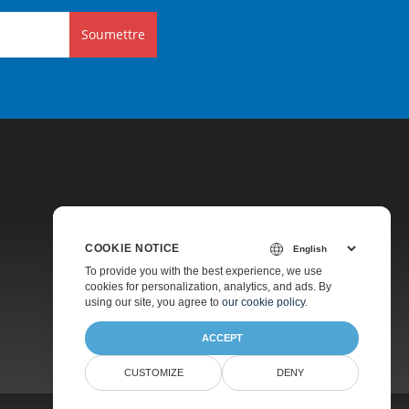
Soumettre
COOKIE NOTICE
Tarification
To provide you with the best experience, we use
cookies for personalization, analytics, and ads. By
Consultation Gratuite
using our site, you agree to
our cookie policy
.
À Propos
ACCEPT
CUSTOMIZE
DENY