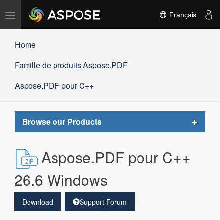
Basculer
Français
la
navigation
Home
Famille de produits Aspose.PDF
Aspose.PDF pour C++
Toggle
Browse our Products
navigat
Aspose.PDF pour C++
26.6 Windows
Download
Support Forum