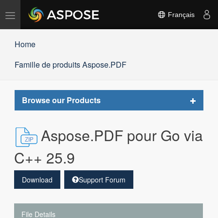
Basculer
Français
la
navigation
Home
Famille de produits Aspose.PDF
Toggle
Browse our Products
navigat
Aspose.PDF pour Go via
C++ 25.9
Download
Support Forum
File Details