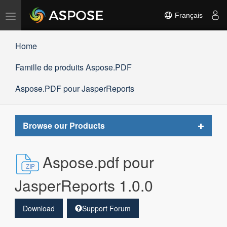
Basculer
Français
la
navigation
Home
Famille de produits Aspose.PDF
Aspose.PDF pour JasperReports
Toggle
Browse our Products
navigat
Aspose.pdf pour
JasperReports 1.0.0
Download
Support Forum