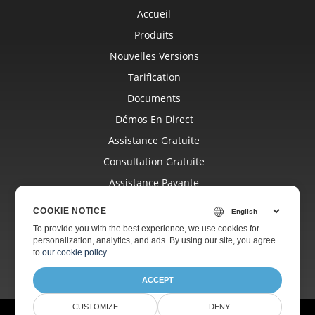
Accueil
Produits
Nouvelles Versions
Tarification
Documents
Démos En Direct
Assistance Gratuite
Consultation Gratuite
Assistance Payante
Blog
COOKIE NOTICE
Sites Web
To provide you with the best experience, we use cookies for
personalization, analytics, and ads. By using our site, you agree
À Propos
to
our cookie policy
.
ACCEPT
CUSTOMIZE
DENY