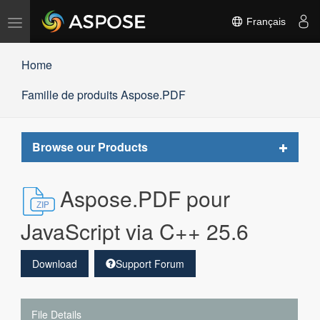
Basculer
Français
la
navigation
Home
Famille de produits Aspose.PDF
Toggle
Browse our Products
navigat
Aspose.PDF pour
JavaScript via C++ 25.6
Download
Support Forum
File Details