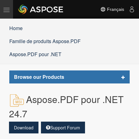
Basculer
Français
la
navigation
Home
Famille de produits Aspose.PDF
Aspose.PDF pour .NET
Toggle
Browse our Products
navigat
Aspose.PDF pour .NET
24.7
Download
Support Forum