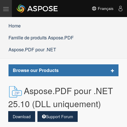
Basculer
Français
la
navigation
Home
Famille de produits Aspose.PDF
Aspose.PDF pour .NET
Toggle
Browse our Products
navigat
Aspose.PDF pour .NET
25.10 (DLL uniquement)
Download
Support Forum