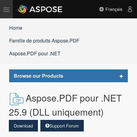
Basculer
Français
la
navigation
Home
Famille de produits Aspose.PDF
Aspose.PDF pour .NET
Toggle
Browse our Products
navigat
Aspose.PDF pour .NET
25.9 (DLL uniquement)
Download
Support Forum