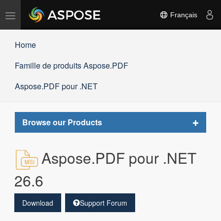
Basculer
Français
la
navigation
Home
Famille de produits Aspose.PDF
Aspose.PDF pour .NET
Toggle
Browse our Products
navigat
Aspose.PDF pour .NET
26.6
Download
Support Forum