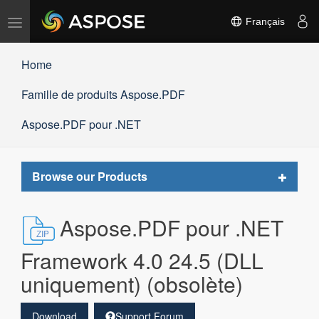
Basculer
Français
la
navigation
Home
Famille de produits Aspose.PDF
Aspose.PDF pour .NET
Toggle
Browse our Products
navigat
Aspose.PDF pour .NET
Framework 4.0 24.5 (DLL
uniquement) (obsolète)
Download
Support Forum