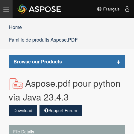
Basculer
Français
la
navigation
Home
Famille de produits Aspose.PDF
Toggle
Browse our Products
navigat
Aspose.pdf pour python
via Java 23.4.3
Download
Support Forum
File Details