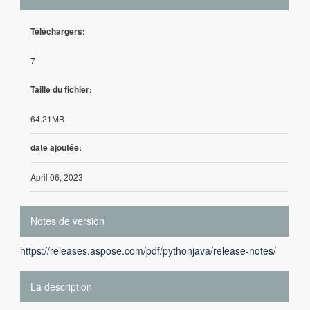
Téléchargers:
7
Taille du fichier:
64.21MB
date ajoutée:
April 06, 2023
Notes de version
https://releases.aspose.com/pdf/pythonjava/release-notes/
La description